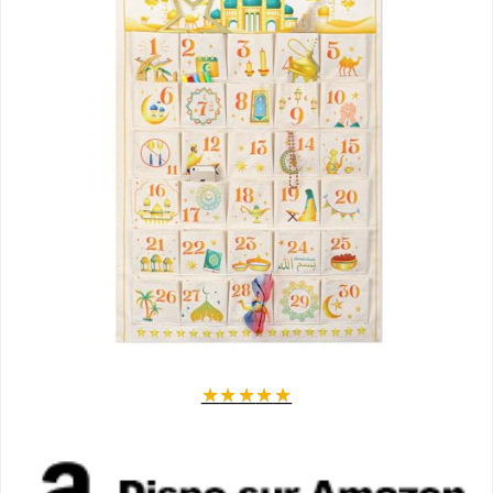
★
★
★
★
★