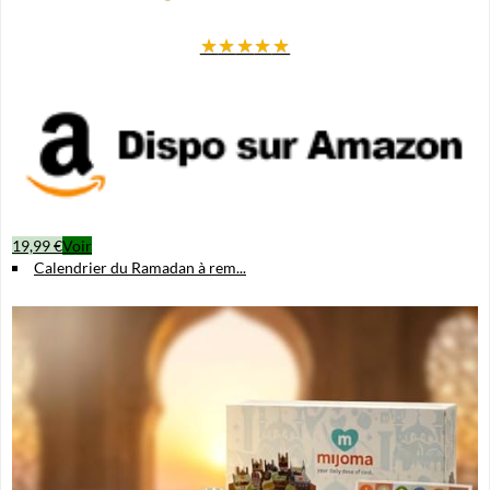
★
★
★
★
★
19,99 €
Voir
Calendrier du Ramadan à rem...