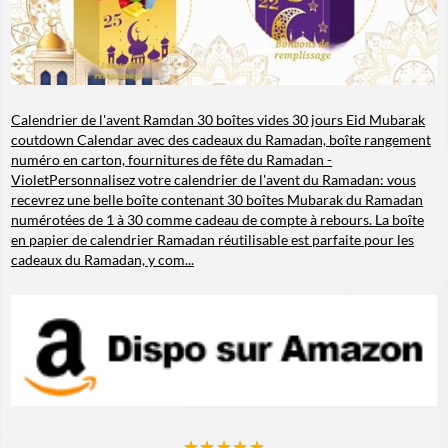
Calendrier de l'avent Ramdan 30 boîtes vides 30 jours Eid Mubarak
coutdown Calendar avec des cadeaux du Ramadan, boîte rangement
numéro en carton, fournitures de fête du Ramadan -
Violet
Personnalisez votre calendrier de l'avent du Ramadan: vous
recevrez une belle boîte contenant 30 boîtes Mubarak du Ramadan
numérotées de 1 à 30 comme cadeau de compte à rebours. La boîte
en papier de calendrier Ramadan réutilisable est parfaite pour les
cadeaux du Ramadan, y com...
★
★
★
★
★