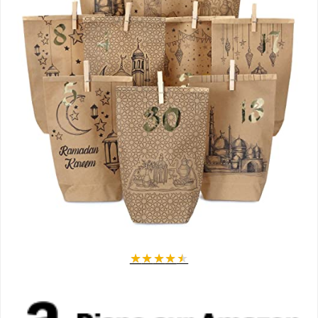
★
★
★
★
★