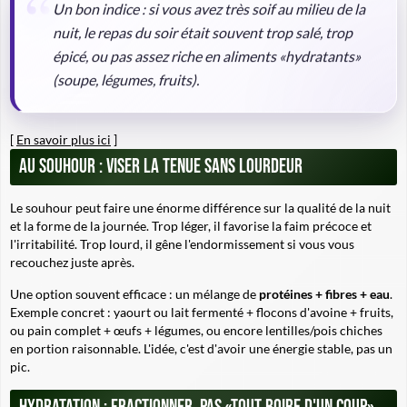
Un bon indice : si vous avez très soif au milieu de la
nuit, le repas du soir était souvent trop salé, trop
épicé, ou pas assez riche en aliments «hydratants»
(soupe, légumes, fruits).
[
En savoir plus ici
]
Au souhour : viser la tenue sans lourdeur
Le souhour peut faire une énorme différence sur la qualité de la nuit
et la forme de la journée. Trop léger, il favorise la faim précoce et
l'irritabilité. Trop lourd, il gêne l'endormissement si vous vous
recouchez juste après.
Une option souvent efficace : un mélange de
protéines + fibres + eau
.
Exemple concret : yaourt ou lait fermenté + flocons d'avoine + fruits,
ou pain complet + œufs + légumes, ou encore lentilles/pois chiches
en portion raisonnable.
L'idée, c'est d'avoir une énergie stable
, pas un
pic.