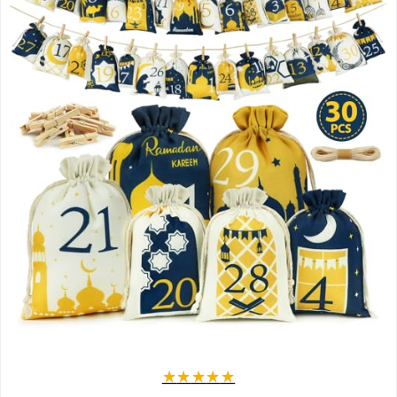
★
★
★
★
★