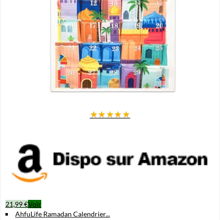
★
★
★
★
★
21,99 €
Voir
AhfuLife Ramadan Calendrier...