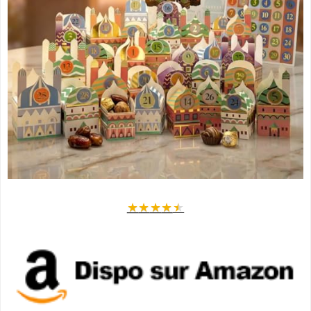
★
★
★
★
★